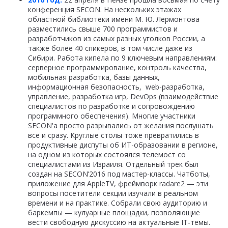
конференция SECON. На нескольких этажах
областной библиотеки имени М. Ю. Лермонтова
разместились свыше 700 программистов и
разработчиков из самых разных уголков России, а
также более 40 спикеров, в том числе даже из
Сибири. Работа кипела по 9 ключевым направлениям:
серверное программирование, контроль качества,
мобильная разработка, базы данных,
информационная безопасность, web-разработка,
управление, разработка игр, DevOps (взаимодействие
специалистов по разработке и сопровождению
программного обеспечения). Многие участники
SECON'а просто разрывались от желания послушать
все и сразу. Круглые столы тоже превратились в
продуктивные диспуты об ИТ-образовании в регионе,
на одном из которых состоялся телемост со
специалистами из Израиля. Отдельный трек был
создан на SECON’2016 под мастер-классы. Чатботы,
приложение для AppleTV, фреймворк radare2 — эти
вопросы посетители секции изучали в реальном
времени и на практике. Собрали свою аудиторию и
баркемпы — кулуарные площадки, позволяющие
вести свободную дискуссию на актуальные IT-темы.