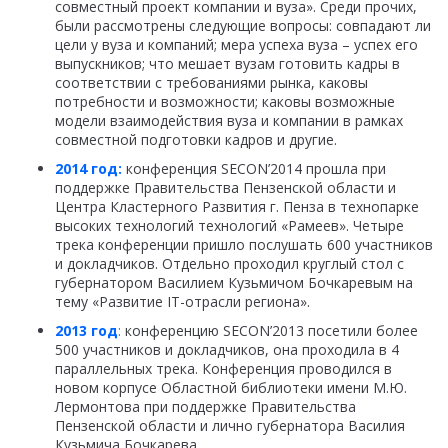
совместный проект компании и вуза». Среди прочих,
были рассмотрены следующие вопросы: совпадают ли
цели у вуза и компаний; мера успеха вуза – успех его
выпускников; что мешает вузам готовить кадры в
соответствии с требованиями рынка, каковы
потребности и возможности; каковы возможные
модели взаимодействия вуза и компании в рамках
совместной подготовки кадров и другие.
2014 год:
конференция SECON’2014 прошла при
поддержке Правительства Пензенской области и
Центра Кластерного Развития г. Пенза в технопарке
высоких технологий технологий «Рамеев». Четыре
трека конференции пришло послушать 600 участников
и докладчиков. Отдельно проходил круглый стол с
губернатором Василием Кузьмичом Бочкаревым на
тему «Развитие IT-отрасли региона».
2013 год
:
конференцию SECON’2013 посетили более
500 участников и докладчиков, она проходила в 4
параллельных трека. Конференция проводился в
новом корпусе Областной библиотеки имени М.Ю.
Лермонтова при поддержке Правительства
Пензенской области и лично губернатора Василия
Кузьмича Бочкарева.