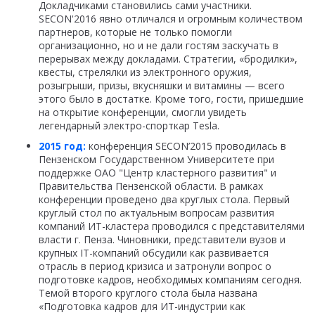
Докладчиками становились сами участники.
SECON'2016 явно отличался и огромным количеством
партнеров, которые не только помогли
организационно, но и не дали гостям заскучать в
перерывах между докладами. Стратегии, «бродилки»,
квесты, стрелялки из электронного оружия,
розыгрыши, призы, вкусняшки и витамины — всего
этого было в достатке. Кроме того, гости, пришедшие
на открытие конференции, смогли увидеть
легендарный электро-спорткар Tesla.
2015 год:
конференция SECON’2015 проводилась в
Пензенском Государственном Университете при
поддержке ОАО "Центр кластерного развития" и
Правительства Пензенской области. В рамках
конференции проведено два круглых стола. Первый
круглый стол по актуальным вопросам развития
компаний ИТ-кластера проводился с представителями
власти г. Пенза. Чиновники, представители вузов и
крупных IT-компаний обсудили как развивается
отрасль в период кризиса и затронули вопрос о
подготовке кадров, необходимых компаниям сегодня.
Темой второго круглого стола была названа
«Подготовка кадров для ИТ-индустрии как