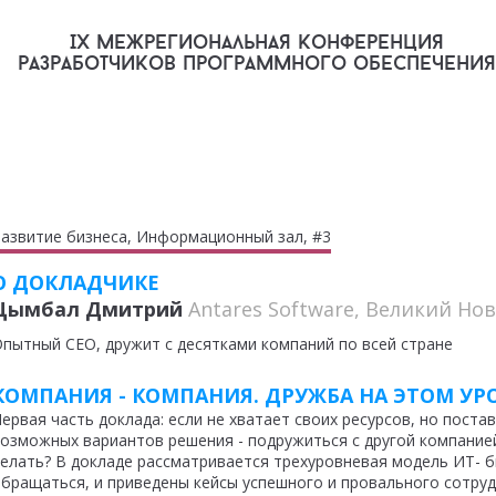
IX межрегиональная конференция
разработчиков программного обеспечения
азвитие бизнеса, Информационный зал, #3
О ДОКЛАДЧИКЕ
Цымбал Дмитрий
Antares Software, Великий Но
пытный СЕО, дружит с десятками компаний по всей стране
КОМПАНИЯ - КОМПАНИЯ. ДРУЖБА НА ЭТОМ УР
ервая часть доклада: если не хватает своих ресурсов, но поста
озможных вариантов решения - подружиться с другой компанией
елать? В докладе рассматривается трехуровневая модель ИТ- би
бращаться, и приведены кейсы успешного и провального сотруд