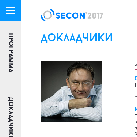
Программа
докладчики
Р
О
Докладчики
П
в
д
о