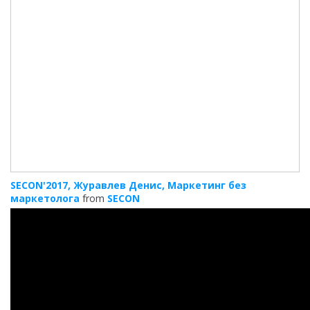
SECON'2017, Журавлев Денис, Маркетинг без
маркетолога
from
SECON